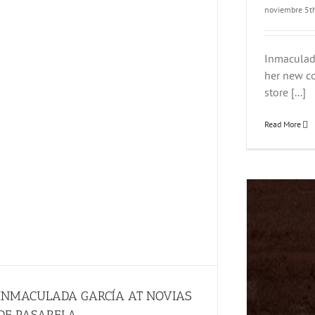
noviembre 5t
Inmaculad
her new co
store [...]
Read More
INMACULADA GARCÍA AT NOVIAS