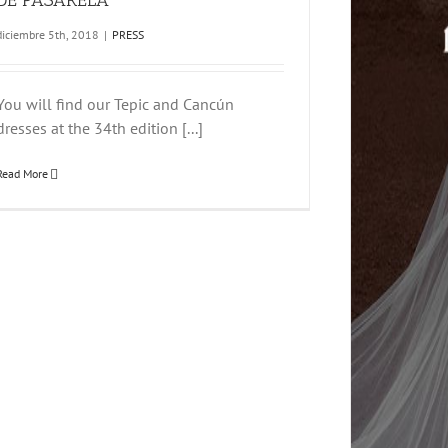
DE PASARELA
diciembre 5th, 2018
|
PRESS
You will find our Tepic and Cancún
dresses at the 34th edition [...]
INMACULADA GARCÍA TRUNK SHOW AT
RONCA SPOSI (ITALIA)
Read More
ALL
EVENTS