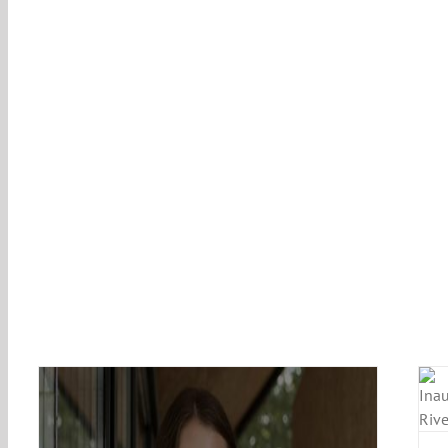
Inmaculada García inaugura su nuevo atelier en
Barcelona
BLOG
EVENTOS