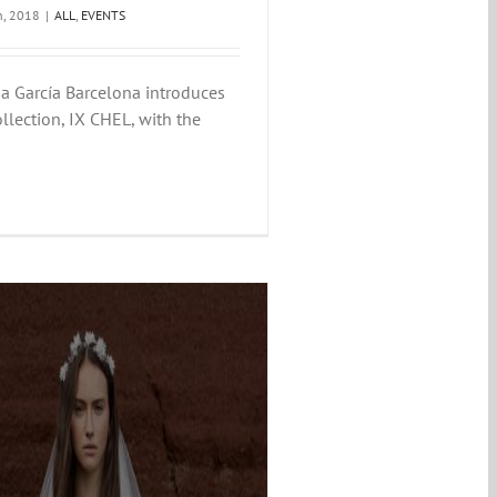
h, 2018
|
ALL
,
EVENTS
a García Barcelona introduces
llection, IX CHEL, with the