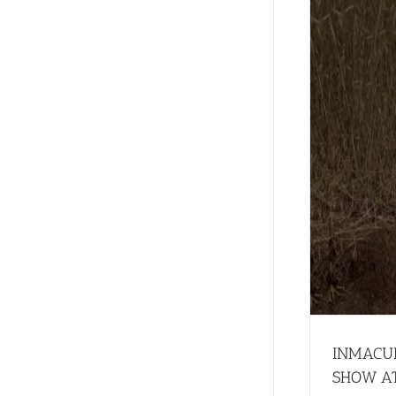
INMACULADA GARCÍA TRUNK SHOW AT
ESSEDDI (ITALY)
ALL
EVENTS
INMACU
SHOW AT