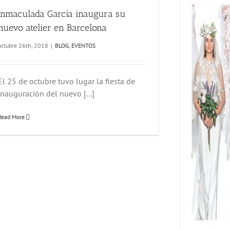
Inmaculada García inaugura su
nuevo atelier en Barcelona
octubre 26th, 2018
|
BLOG
,
EVENTOS
El 25 de octubre tuvo lugar la fiesta de
inauguración del nuevo [...]
Read More
INMACULADA GARCÍA AT WHITE SPOSA
ALL
PRESS