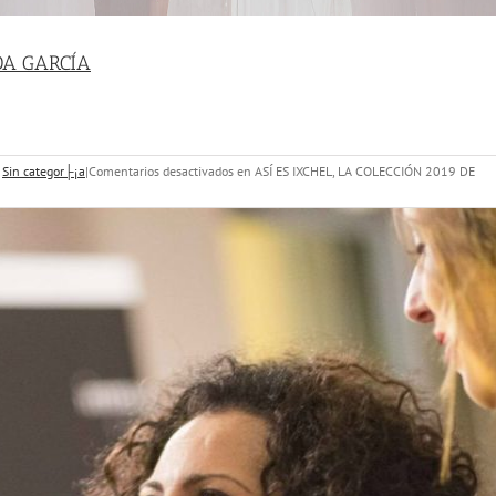
DA GARCÍA
,
Sin categor├¡a
|
Comentarios desactivados
en ASÍ ES IXCHEL, LA COLECCIÓN 2019 DE