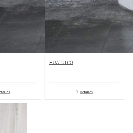
HUATULCO
etalles
Detalles