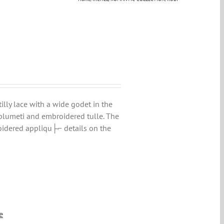
illy lace with a wide godet in the
 plumeti and embroidered tulle. The
roidered appliqu├⌐ details on the
e