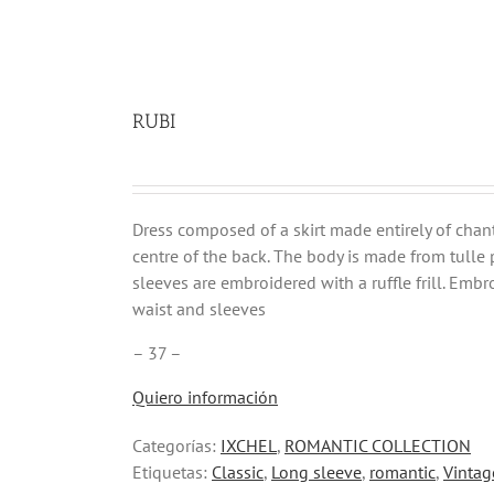
RUBI
Dress composed of a skirt made entirely of chant
centre of the back. The body is made from tulle
sleeves are embroidered with a ruffle frill. Emb
waist and sleeves
– 37 –
Quiero información
Categorías:
IXCHEL
,
ROMANTIC COLLECTION
Etiquetas:
Classic
,
Long sleeve
,
romantic
,
Vintag