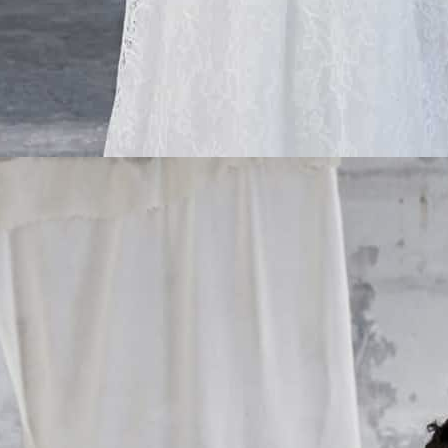
IETLA
Detalles