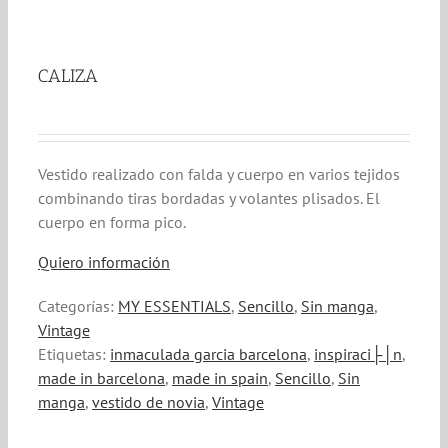
CALIZA
Vestido realizado con falda y cuerpo en varios tejidos
combinando tiras bordadas y volantes plisados. El
cuerpo en forma pico.
Quiero información
Categorías:
MY ESSENTIALS
,
Sencillo
,
Sin manga
,
Vintage
Etiquetas:
inmaculada garcia barcelona
,
inspiraci├│n
,
made in barcelona
,
made in spain
,
Sencillo
,
Sin
manga
,
vestido de novia
,
Vintage