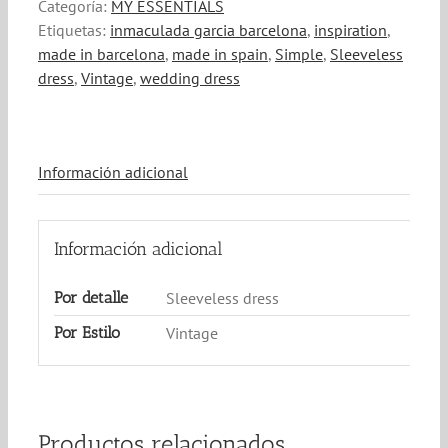
Categoría:
MY ESSENTIALS
Etiquetas:
inmaculada garcia barcelona
,
inspiration
,
made in barcelona
,
made in spain
,
Simple
,
Sleeveless
dress
,
Vintage
,
wedding dress
Información adicional
Información adicional
Por detalle
Sleeveless dress
Por Estilo
Vintage
Productos relacionados