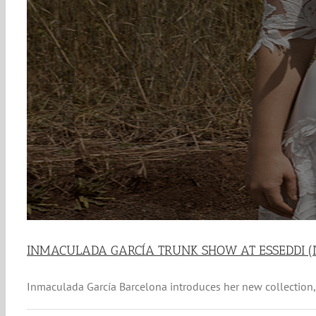
INMACULADA GARCÍA TRUNK SHOW AT ESSEDDI (I
Inmaculada García Barcelona introduces her new collection, I