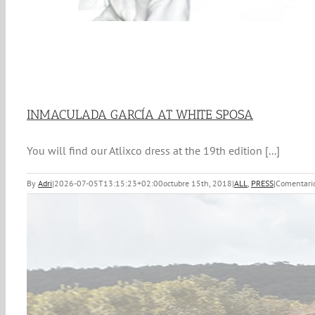
INMACULADA GARCÍA AT WHITE SPOSA
You will find our Atlixco dress at the 19th edition [...]
By
Adri
|
2026-07-05T13:15:23+02:00
octubre 15th, 2018
|
ALL
,
PRESS
|
Comentario