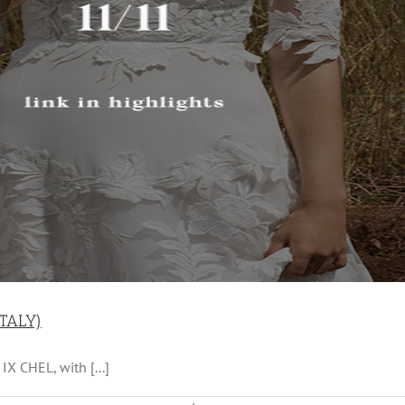
TALY)
X CHEL, with [...]