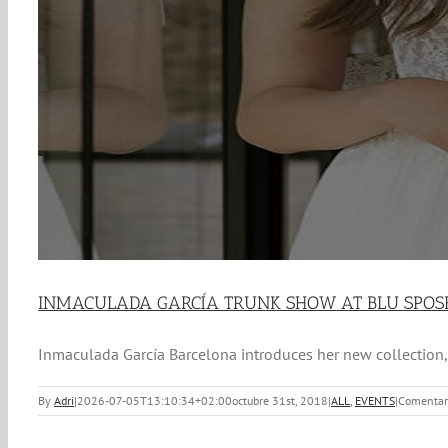
INMACULADA GARCÍA TRUNK SHOW AT BLU SPOSE 
Inmaculada García Barcelona introduces her new collection, I
By
Adri
|
2026-07-05T13:10:34+02:00
octubre 31st, 2018
|
ALL
,
EVENTS
|
Comentari