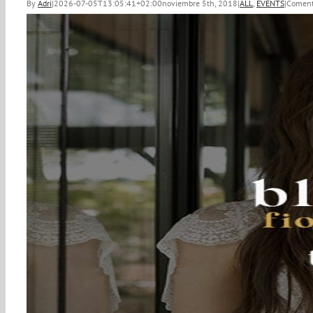
By
Adri
|
2026-07-05T13:05:41+02:00
noviembre 5th, 2018
|
ALL
,
EVENTS
|
Coment