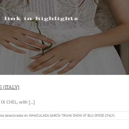
(ITALY)
X CHEL, with [...]
os desactivados
en INMACULADA GARCÍA TRUNK SHOW AT BLU SPOSE (ITALY)