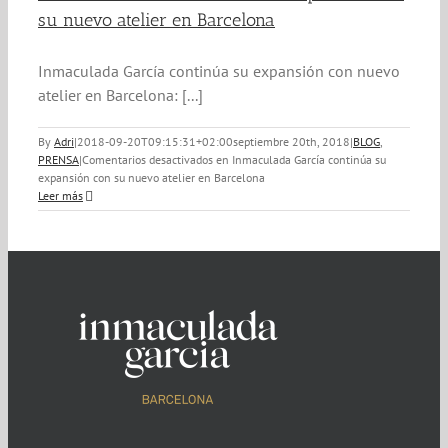
su nuevo atelier en Barcelona
Inmaculada García continúa su expansión con nuevo
atelier en Barcelona: [...]
By
Adri
|
2018-09-20T09:15:31+02:00
septiembre 20th, 2018
|
BLOG
,
PRENSA
|
Comentarios desactivados
en Inmaculada García continúa su
expansión con su nuevo atelier en Barcelona
Leer más