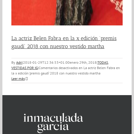
La actriz Belen Fabra en la x edición ‘premis
gaudí’ 2018 con nuestro vestido martha
By
Adri
|
2018-01-29T12:36:53+01:00
enero 29th, 2018
|
TODAS
,
VESTIDAS POR IG
|
Comentarios desactivados
en La actriz Belen Fabra en
la x edición ‘premis gaudí’ 2018 con nuestro vestido martha
Leer más