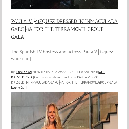
PAULA V├üZQUEZ DRESSED IN INMACULADA
GARC├ìA FOR THE TERRAMOVIL GROUP
GALA
The Spanish TV hostess and actress Paula V├ízquez
wore our [...]
By
JuanCarlos
|
2026-07-05T13:39:22+02:00
julio 3rd, 2018
|
ALL
,
DRESSED BY IG
|
Comentarios desactivados
en PAULA V├üZQUEZ
DRESSED IN INMACULADA GARC├ìA FOR THE TERRAMOVIL GROUP GALA
Leer más