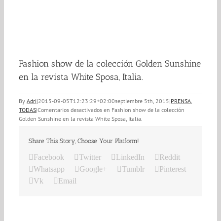
Fashion show de la colección Golden Sunshine
en la revista White Sposa, Italia.
By
Adri
|
2015-09-05T12:23:29+02:00
septiembre 5th, 2015
|
PRENSA
,
TODAS
|
Comentarios desactivados
en Fashion show de la colección
Golden Sunshine en la revista White Sposa, Italia.
Share This Story, Choose Your Platform!
Facebook
Twitter
LinkedIn
Reddit
Whatsapp
Google+
Tumblr
Pinterest
Vk
Email