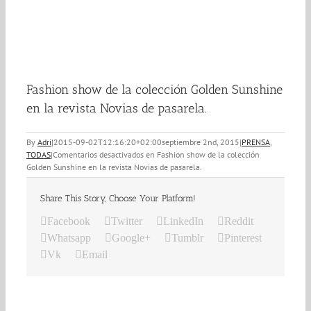
Fashion show de la colección Golden Sunshine
en la revista Novias de pasarela.
By
Adri
|
2015-09-02T12:16:20+02:00
septiembre 2nd, 2015
|
PRENSA
,
TODAS
|
Comentarios desactivados
en Fashion show de la colección
Golden Sunshine en la revista Novias de pasarela.
Share This Story, Choose Your Platform!
Facebook
Twitter
LinkedIn
Reddit
Whatsapp
Google+
Tumblr
Pinterest
Vk
Email