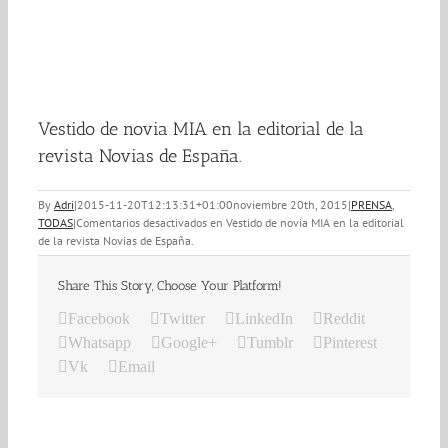
Vestido de novia MIA en la editorial de la
revista Novias de España.
By
Adri
|
2015-11-20T12:13:31+01:00
noviembre 20th, 2015
|
PRENSA
,
TODAS
|
Comentarios desactivados
en Vestido de novia MIA en la editorial
de la revista Novias de España.
Share This Story, Choose Your Platform!
Facebook
Twitter
LinkedIn
Reddit
Whatsapp
Google+
Tumblr
Pinterest
Vk
Email