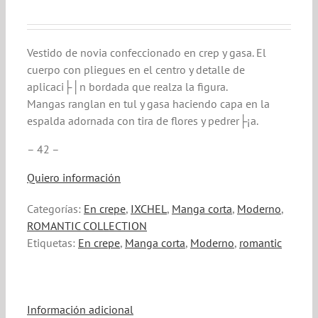
Vestido de novia confeccionado en crep y gasa. El
cuerpo con pliegues en el centro y detalle de
aplicaci├│n bordada que realza la figura.
Mangas ranglan en tul y gasa haciendo capa en la
espalda adornada con tira de flores y pedrer├¡a.
– 42 –
Quiero información
Categorías:
En crepe
,
IXCHEL
,
Manga corta
,
Moderno
,
ROMANTIC COLLECTION
Etiquetas:
En crepe
,
Manga corta
,
Moderno
,
romantic
Información adicional