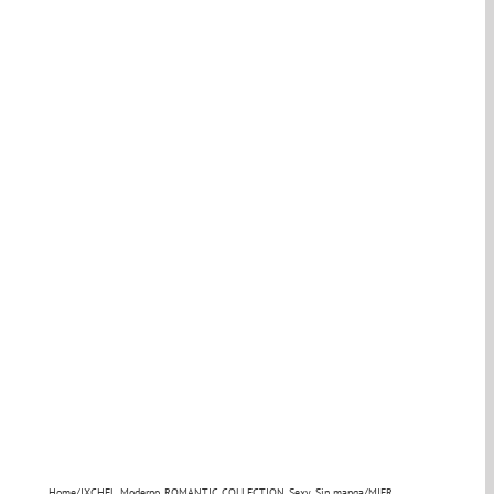
Home
/
IXCHEL
,
Moderno
,
ROMANTIC COLLECTION
,
Sexy
,
Sin manga
/
MIER