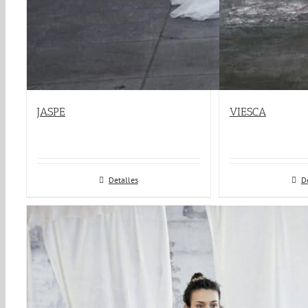
JASPE
VIESCA
Detalles
D