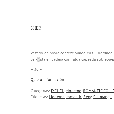
MIER
Vestido de novia confeccionado en tul bordado y
ce├▒ida en cadera con falda capeada sobrepues
– 30 –
Quiero información
Categorías:
IXCHEL
,
Moderno
,
ROMANTIC COLL
Etiquetas:
Moderno
,
romantic
,
Sexy
,
Sin manga