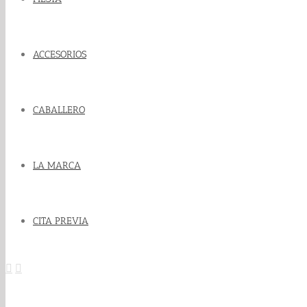
ACCESORIOS
CABALLERO
LA MARCA
CITA PREVIA