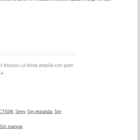
 bicolor. La falda amplia con gran
a.
CTION
,
Sexy
,
Sin espalda
,
Sin
Sin manga