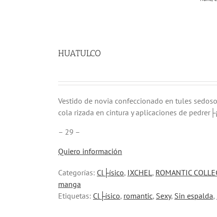
HUATULCO
Vestido de novia confeccionado en tules sedosos
cola rizada en cintura y aplicaciones de pedrer├¡
– 29 –
Quiero información
Categorías:
Cl├ísico
,
IXCHEL
,
ROMANTIC COLLE
manga
Etiquetas:
Cl├ísico
,
romantic
,
Sexy
,
Sin espalda
,