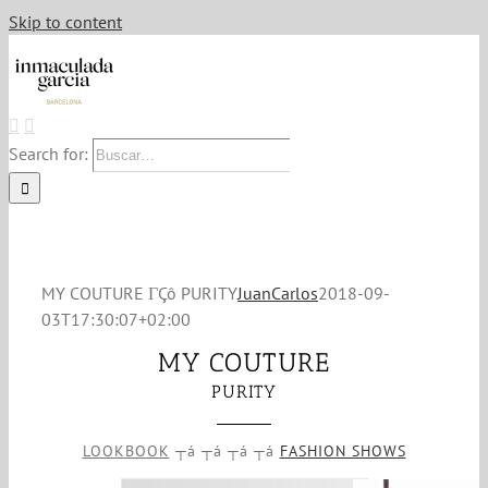
Skip to content
Search for:
MY COUTURE ΓÇô PURITY
JuanCarlos
2018-09-
03T17:30:07+02:00
MY COUTURE
PURITY
LOOKBOOK
┬á ┬á ┬á ┬á
FASHION SHOWS